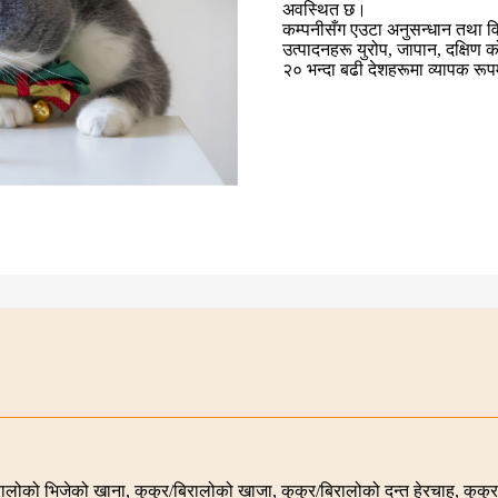
अवस्थित छ।
कम्पनीसँग एउटा अनुसन्धान तथा व
उत्पादनहरू युरोप, जापान, दक्षिण कोर
२० भन्दा बढी देशहरूमा व्यापक रूप
रालोको भिजेको खाना, कुकुर/बिरालोको खाजा, कुकुर/बिरालोको दन्त हेरचाह, कुक