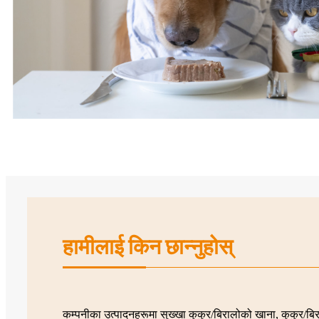
हामीलाई किन छान्नुहोस्
कम्पनीका उत्पादनहरूमा सुख्खा कुकुर/बिरालोको खाना, कुकुर/बि