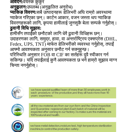
आवेदन:
वयस्क कुकुर
अनुकूलन:
उपलब्ध (अनुकूलित अनुरोध)
प्याकिङ विवरण:
सबै उत्पादनहरू डेलिभरी अघि राम्रो अवस्थामा
प्याकेज गरिएका छन्। कार्टन आकार, वजन जस्ता थप प्याकिङ
विवरणहरूको लागि, कृपया हामीलाई जुनसुकै बेला सम्पर्क गर्नुहोस्।
ढुवानी विधि सुझाव:
हामीसँग तपाईंको छनौटको लागि धेरै ढुवानी विधिहरू छन्।
उदाहरणका लागि, समुद्र, हावा, वा अन्तर्राष्ट्रिय एक्सप्रेस (DHL,
Fedex, UPS, TNT) मार्फत डेलिभरीको व्यवस्था गर्नुहोस्, तपाईं
आफ्नो आवश्यकता अनुसार छनौट गर्न सक्नुहुन्छ।
परिस्थिति अनुसार FOB वा CIF का सर्तहरू दुवै स्वीकार गर्न
सकिन्छ। यदि तपाईंलाई कुनै आवश्यकता छ भने हाम्रो सुझाव माग्न
चिन्ता नगर्नुहोस्।