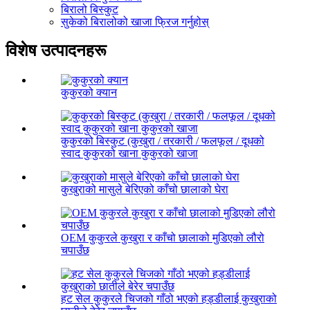
बिरालो बिस्कुट
सुकेको बिरालोको खाजा फ्रिज गर्नुहोस्
विशेष उत्पादनहरू
कुकुरको क्यान
कुकुरको बिस्कुट (कुखुरा / तरकारी / फलफूल / दूधको
स्वाद कुकुरको खाना कुकुरको खाजा
कुखुराको मासुले बेरिएको काँचो छालाको घेरा
OEM कुकुरले कुखुरा र काँचो छालाको मुडिएको लौरो
चपाउँछ
हट सेल कुकुरले चिजको गाँठो भएको हड्डीलाई कुखुराको