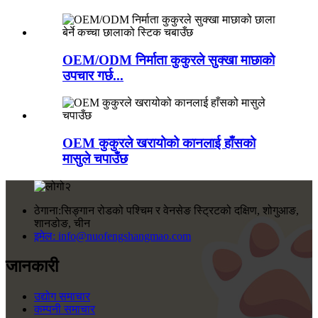
OEM/ODM निर्माता कुकुरले सुक्खा माछाको
उपचार गर्छ...
OEM कुकुरले खरायोको कानलाई हाँसको
मासुले चपाउँछ
ठेगाना:
सिङ्गान रोडको पश्चिम र वेनसेङ स्ट्रिटको दक्षिण, शोगुआङ,
शानडोङ, चीन
इमेल:
info@nuofengshangmao.com
जानकारी
उद्योग समाचार
कम्पनी समाचार