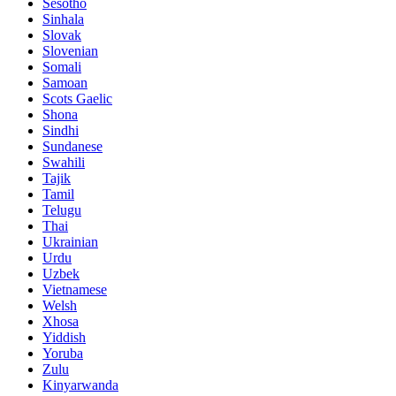
Sesotho
Sinhala
Slovak
Slovenian
Somali
Samoan
Scots Gaelic
Shona
Sindhi
Sundanese
Swahili
Tajik
Tamil
Telugu
Thai
Ukrainian
Urdu
Uzbek
Vietnamese
Welsh
Xhosa
Yiddish
Yoruba
Zulu
Kinyarwanda