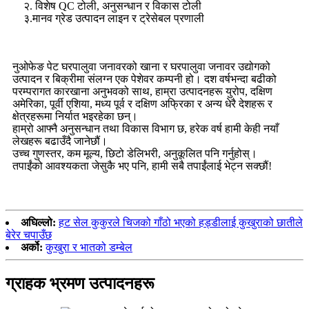
२. विशेष QC टोली, अनुसन्धान र विकास टोली
३.मानव ग्रेड उत्पादन लाइन र ट्रेसेबल प्रणाली
नुओफेङ पेट घरपालुवा जनावरको खाना र घरपालुवा जनावर उद्योगको
उत्पादन र बिक्रीमा संलग्न एक पेशेवर कम्पनी हो। दश वर्षभन्दा बढीको
परम्परागत कारखाना अनुभवको साथ, हाम्रा उत्पादनहरू युरोप, दक्षिण
अमेरिका, पूर्वी एशिया, मध्य पूर्व र दक्षिण अफ्रिका र अन्य धेरै देशहरू र
क्षेत्रहरूमा निर्यात भइरहेका छन्।
हाम्रो आफ्नै अनुसन्धान तथा विकास विभाग छ, हरेक वर्ष हामी केही नयाँ
लेखहरू बढाउँदै जानेछौं।
उच्च गुणस्तर, कम मूल्य, छिटो डेलिभरी, अनुकूलित पनि गर्नुहोस्।
तपाईंको आवश्यकता जेसुकै भए पनि, हामी सबै तपाईंलाई भेट्न सक्छौं!
अघिल्लो:
हट सेल कुकुरले चिजको गाँठो भएको हड्डीलाई कुखुराको छातीले
बेरेर चपाउँछ
अर्को:
कुखुरा र भातको डम्बेल
ग्राहक भ्रमण उत्पादनहरू