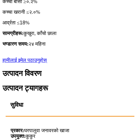
कच्चा बोसो ≥
०.२
%
कच्चा खरानी ≤
२.०
%
आर्द्रता ≤
18
%
सामग्रीहरू:
कुखुरा, काँचो छाला
भण्डारण समय:
२४ महिना
हामीलाई इमेल पठाउनुहोस्
उत्पादन विवरण
उत्पादन ट्यागहरू
सुविधा
प्रकार:
घरपालुवा जनावरको खाजा
उपयुक्त:
कुकुर